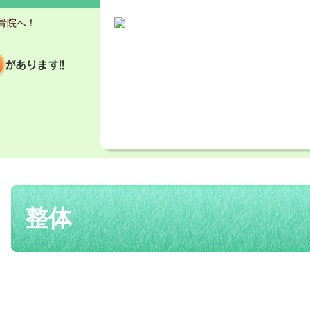
骨院へ！
整体