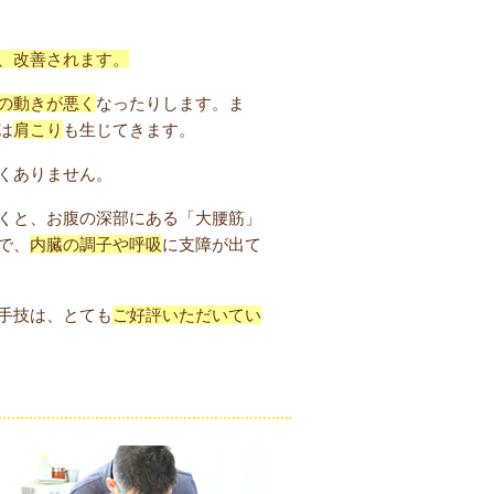
、改善されます。
の動きが悪く
なったりします。ま
は
肩こり
も生じてきます。
くありません。
くと、お腹の深部にある「大腰筋」
で、
内臓の調子や呼吸
に支障が出て
手技は、とても
ご好評いただいてい