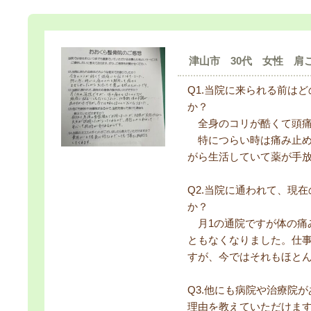
津山市 30代 女性 肩
Q1.当院に来られる前は
か？
全身のコリが酷くて頭痛
特につらい時は痛み止め
がら生活していて薬が手
Q2.当院に通われて、現
か？
月1の通院ですが体の痛
ともなくなりました。仕
すが、今ではそれもほと
Q3.他にも病院や治療院
理由を教えていただけま