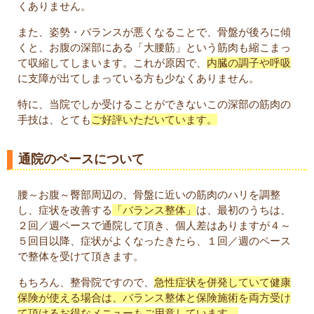
くありません。
また、姿勢・バランスが悪くなることで、骨盤が後ろに傾
くと、お腹の深部にある「大腰筋」という筋肉も縮こまっ
て収縮してしまいます。これが原因で、
内臓の調子や呼吸
に支障が出てしまっている方も少なくありません。
特に、当院でしか受けることができないこの深部の筋肉の
手技は、とても
ご好評いただいています。
通院のペースについて
腰～お腹～臀部周辺の、骨盤に近いの筋肉のハリを調整
し、症状を改善する
「バランス整体」
は、最初のうちは、
２回／週ペースで通院して頂き、個人差はありますが４～
５回目以降、症状がよくなったきたら、１回／週のペース
で整体を受けて頂きます。
もちろん、整骨院ですので、
急性症状を併発していて健康
保険が使える場合は、バランス整体と保険施術を両方受け
て頂けるお得なメニューもご用意しています。