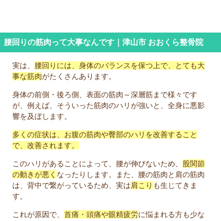
腰回りの筋肉って大事なんです｜津山市 おおくら整骨院
実は、
腰回りには、身体のバランスを保つ上で、とても大
事な筋肉
がたくさんあります。
身体の前側・後ろ側、表面の筋肉～深層筋まで様々です
が、例えば、そういった筋肉のハリが強いと、全身に悪影
響を及ぼします。
多くの症状は、お腹の筋肉や臀部のハリを改善すること
で、改善されます。
このハリがあることによって、腰が伸びないため、
股関節
の動きが悪く
なったりします。また、腰の筋肉と肩の筋肉
は、背中で繋がっているため、実は
肩こり
も生じてきま
す。
これが原因で、
首痛・頭痛や眼精疲労
に悩まれる方も少な